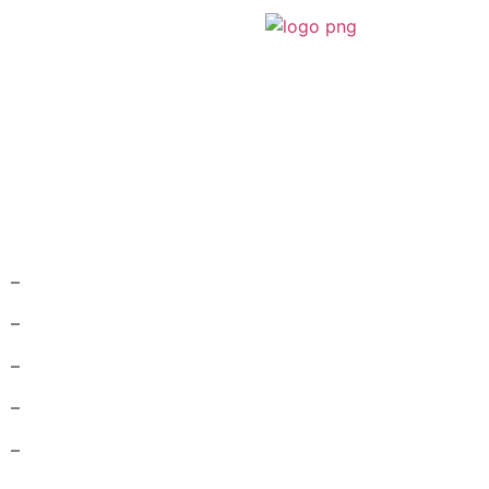
–
–
–
–
–